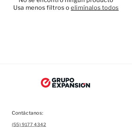
ó
Usa menos filtros o
elimínalos todos
n
:
Contáctanos:
(55) 9177 4342