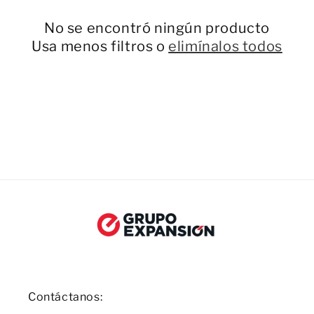
ó
No se encontró ningún producto
n
Usa menos filtros o
elimínalos todos
:
Contáctanos: