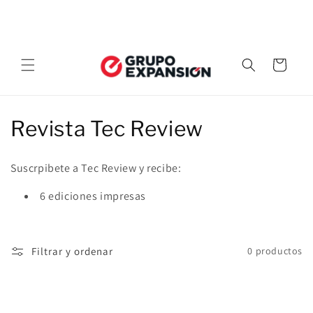
Ir
¡Envío gratuito disponible en todos los pedidos,
directamente
exclusivamente en Republica Mexicana!
al contenido
Carrito
C
Revista Tec Review
o
Suscrpibete a Tec Review y recibe:
l
6 ediciones impresas
e
c
Filtrar y ordenar
0 productos
c
i