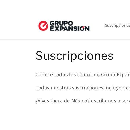
Ir
¡Envío gratu
directamente
al contenido
Suscripciones
C
Suscripciones
o
Conoce todos los títulos de Grupo Expan
l
Todas nuestras suscripciones incluyen e
e
¿Vives fuera de México? escríbenos a s
c