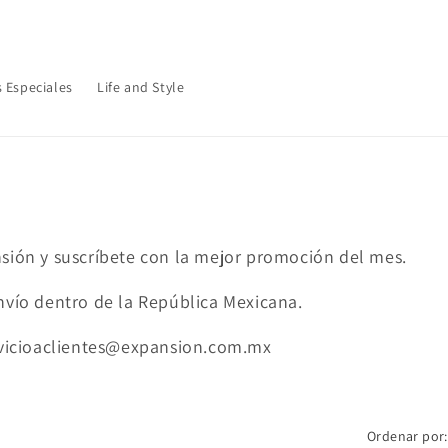
ito disponible en todos los pedidos, exclusivamente en Republ
 Especiales
Life and Style
sión y suscríbete con la mejor promoción del mes.
nvío dentro de la República Mexicana.
ervicioaclientes@expansion.com.mx
Ordenar por: